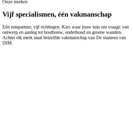
Onze merken
Vijf specialismen,
één vakmanschap
Eén tuinpartner, vijf richtingen. Kies waar jouw tuin om vraagt: van
ontwerp en aanleg tot houtbouw, onderhoud en groene wanden.
Achter elk merk staat hetzelfde vakmanschap van De mannen van
DIM.
DIM Design
Tuinontwerp & 3D-visualisatie
Premium ontwerp van je droomtuin, vooraf in 3D te
bewonderen.
Bekijk
DIM Onderhoud
Tuinonderhoud & abonnementen
Periodiek onderhoud zodat je tuin er altijd op zijn best uitziet.