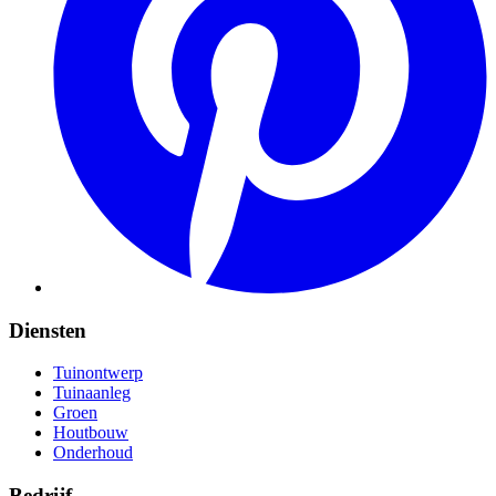
Diensten
Tuinontwerp
Tuinaanleg
Groen
Houtbouw
Onderhoud
Bedrijf