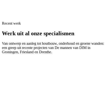
Lokaal & betrokken in Groningen, Friesland en Drenthe
Van eerste schets tot levenslang onderhoud
Recent werk
Werk uit
al onze specialismen
Van ontwerp en aanleg tot houtbouw, onderhoud en groene wanden:
een greep uit recente projecten van De mannen van DIM in
Groningen, Friesland en Drenthe.
Tuinproject Leek
Leek
Bekijk
Moderne landelijke tuin met gemetselde