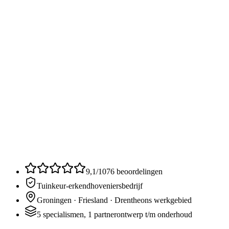
9,1
/
10
76
beoordelingen
Tuinkeur-erkend
hoveniersbedrijf
Groningen · Friesland · Drenthe
ons werkgebied
5 specialismen, 1 partner
ontwerp t/m onderhoud