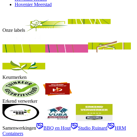
Hovenier Meerstad
Onze labels
Keurmerken
Erkend verwerker
Samenwerkingen
BBQ en Hout
Studio Ruinard
HRM
Containers