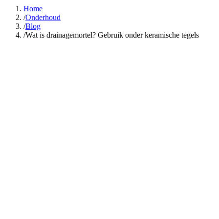
Home
/
Onderhoud
/
Blog
/
Wat is drainagemortel? Gebruik onder keramische tegels
Drainagemortel is een samengestelde mortel die specifiek is