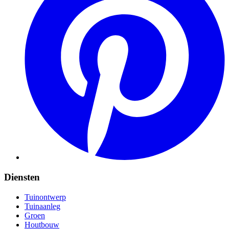
Diensten
Tuinontwerp
Tuinaanleg
Groen
Houtbouw