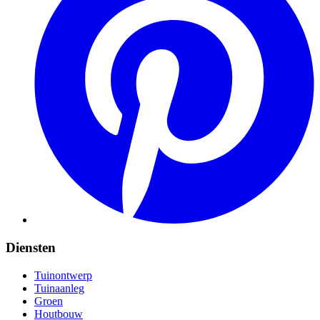
Diensten
Tuinontwerp
Tuinaanleg
Groen
Houtbouw