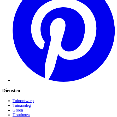
Diensten
Tuinontwerp
Tuinaanleg
Groen
Houtbouw