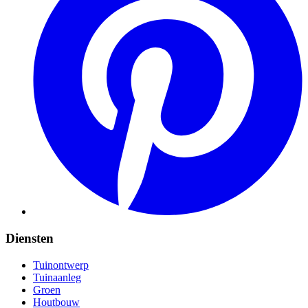
Diensten
Tuinontwerp
Tuinaanleg
Groen
Houtbouw