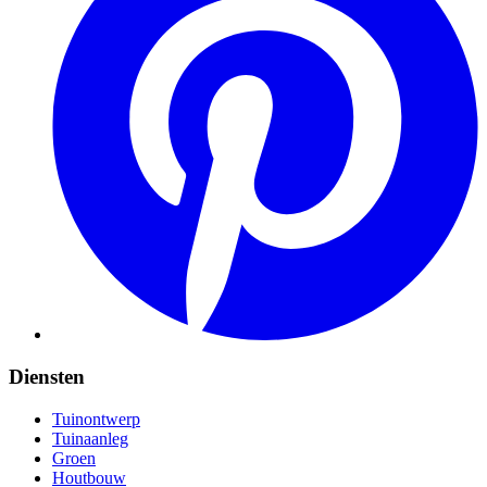
Diensten
Tuinontwerp
Tuinaanleg
Groen
Houtbouw