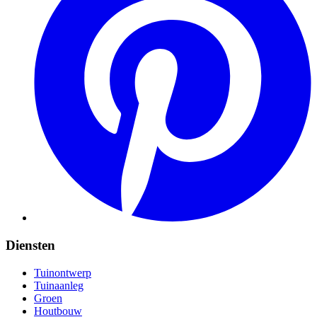
Diensten
Tuinontwerp
Tuinaanleg
Groen
Houtbouw