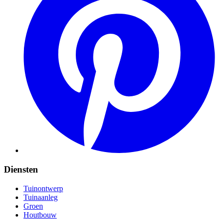
Diensten
Tuinontwerp
Tuinaanleg
Groen
Houtbouw