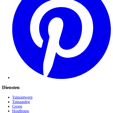
Diensten
Tuinontwerp
Tuinaanleg
Groen
Houtbouw