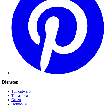
Diensten
Tuinontwerp
Tuinaanleg
Groen
Houtbouw